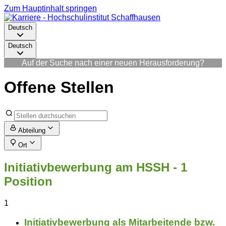
Zum Hauptinhalt springen
Deutsch
Deutsch
Auf der Suche nach einer neuen Herausforderung?
Offene Stellen
Abteilung
Ort
Initiativbewerbung am HSSH
- 1
Position
1
Initiativbewerbung als Mitarbeitende bzw.